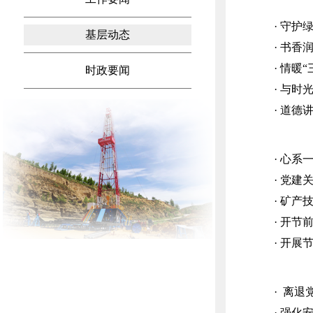
· 守护
基层动态
· 书香
· 情暖
时政要闻
· 与
· 道德
· 心系
· 党建
· 矿
· 开节
· 开展
· 离
· 强化